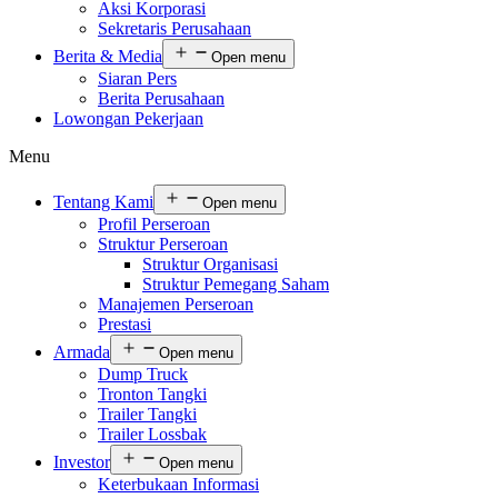
Aksi Korporasi
Sekretaris Perusahaan
Berita & Media
Open menu
Siaran Pers
Berita Perusahaan
Lowongan Pekerjaan
Menu
Tentang Kami
Open menu
Profil Perseroan
Struktur Perseroan
Struktur Organisasi
Struktur Pemegang Saham
Manajemen Perseroan
Prestasi
Armada
Open menu
Dump Truck
Tronton Tangki
Trailer Tangki
Trailer Lossbak
Investor
Open menu
Keterbukaan Informasi